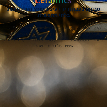
טבעות בעבודת יד • עיצוב פורץ דרך • איכות
בלתי מתפשרת
הכירו את הקולקציה הייחודית
Solitaires Ceramics
של
המעצב עמיחי קטיוב – שילוב בין חומרים מתקדמים, גימורים
אמנותיים וטכנולוגיה חדשנית, שמולידים כל טבעת כהצהרה
אישית של סטייל ונשמה.